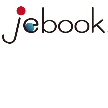
コ
ナ
ン
ビ
テ
ゲ
ン
ー
ツ
シ
へ
ョ
ス
ン
キ
に
ッ
移
プ
動