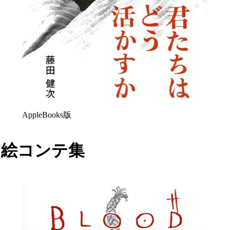
AppleBooks版
RE 絵コンテ集