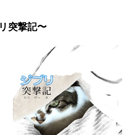
リ突撃記〜