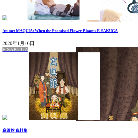
Anime: MAQUIA: When the Promised Flower Blooms E-SAKUGA
2020年1月16日
E-SAKUGA
寫眞館 資料集