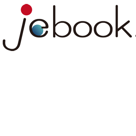
コ
ナ
ン
ビ
テ
ゲ
ン
ー
ツ
シ
へ
ョ
ス
ン
キ
に
ッ
移
プ
動