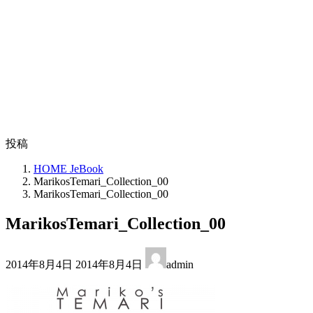
投稿
HOME JeBook
MarikosTemari_Collection_00
MarikosTemari_Collection_00
MarikosTemari_Collection_00
最
2014年8月4日
2014年8月4日
admin
終
更
新
日