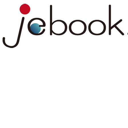
コ
ナ
ン
ビ
テ
ゲ
ン
ー
ツ
シ
へ
ョ
ス
ン
キ
に
ッ
移
プ
動