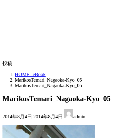
投稿
HOME JeBook
MarikosTemari_Nagaoka-Kyo_05
MarikosTemari_Nagaoka-Kyo_05
MarikosTemari_Nagaoka-Kyo_05
最
2014年8月4日
2014年8月4日
admin
終
更
新
日