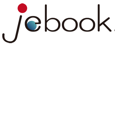
コ
ナ
ン
ビ
テ
ゲ
ン
ー
ツ
シ
へ
ョ
ス
ン
キ
に
ッ
移
プ
動