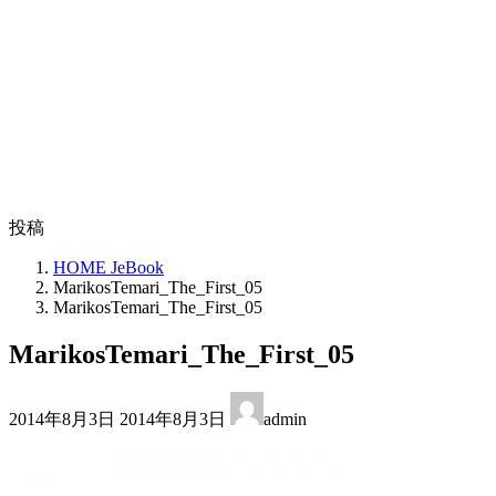
投稿
HOME JeBook
MarikosTemari_The_First_05
MarikosTemari_The_First_05
MarikosTemari_The_First_05
最
2014年8月3日
2014年8月3日
admin
終
更
新
日