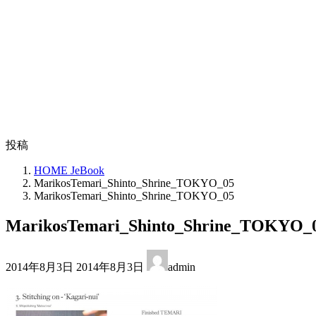
投稿
HOME JeBook
MarikosTemari_Shinto_Shrine_TOKYO_05
MarikosTemari_Shinto_Shrine_TOKYO_05
MarikosTemari_Shinto_Shrine_TOKYO_
最
2014年8月3日
2014年8月3日
admin
終
更
新
日