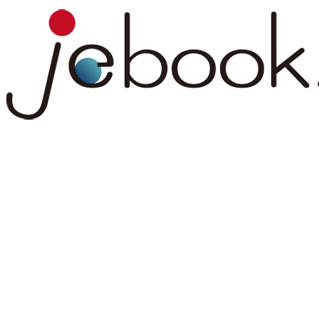
コ
ナ
ン
ビ
テ
ゲ
ン
ー
ツ
シ
へ
ョ
ス
ン
キ
に
ッ
移
プ
動